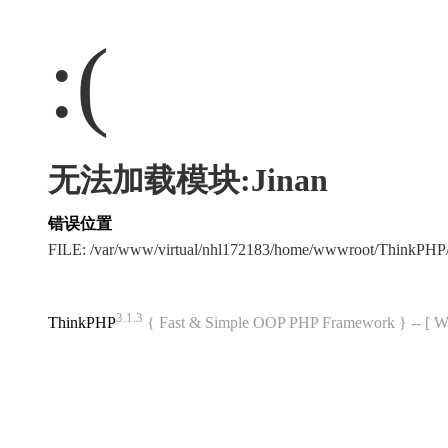
:(
无法加载模块:Jinan
错误位置
FILE: /var/www/virtual/nhl172183/home/wwwroot/ThinkPH
3.1.3
ThinkPHP
{ Fast & Simple OOP PHP Framework } -- 